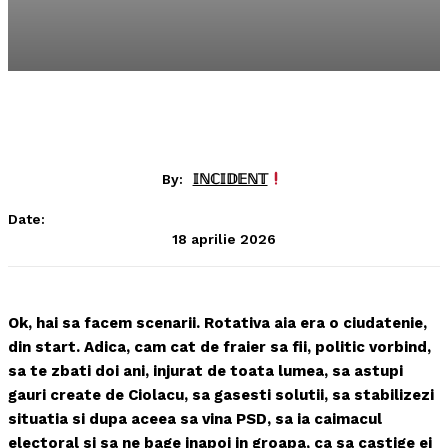
By:
𝕀ℕℂ𝕀𝔻𝔼ℕ𝕋
Date:
18 aprilie 2026
Ok, hai sa facem scenarii. Rotativa aia era o ciudatenie,
din start. Adica, cam cat de fraier sa fii, politic vorbind,
sa te zbati doi ani, injurat de toata lumea, sa astupi
gauri create de Ciolacu, sa gasesti solutii, sa stabilizezi
situatia si dupa aceea sa vina PSD, sa ia caimacul
electoral si sa ne bage inapoi in groapa, ca sa castige ei