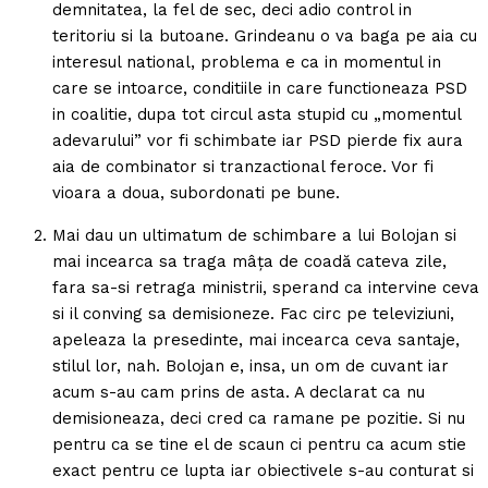
demnitatea, la fel de sec, deci adio control in
teritoriu si la butoane. Grindeanu o va baga pe aia cu
interesul national, problema e ca in momentul in
care se intoarce, conditiile in care functioneaza PSD
in coalitie, dupa tot circul asta stupid cu „momentul
adevarului” vor fi schimbate iar PSD pierde fix aura
aia de combinator si tranzactional feroce. Vor fi
vioara a doua, subordonati pe bune.
Mai dau un ultimatum de schimbare a lui Bolojan si
mai incearca sa traga mâța de coadă cateva zile,
fara sa-si retraga ministrii, sperand ca intervine ceva
si il conving sa demisioneze. Fac circ pe televiziuni,
apeleaza la presedinte, mai incearca ceva santaje,
stilul lor, nah. Bolojan e, insa, un om de cuvant iar
acum s-au cam prins de asta. A declarat ca nu
demisioneaza, deci cred ca ramane pe pozitie. Si nu
pentru ca se tine el de scaun ci pentru ca acum stie
exact pentru ce lupta iar obiectivele s-au conturat si