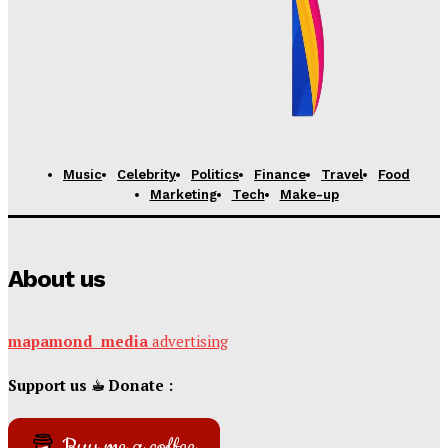
Spațiale ruse,...
𝐔𝐍𝐈𝐕𝐄𝐑𝐒𝐔𝐋
Mapamond
Media
-
6 August 2026
Cornel Ivanciuc : Locul lui George Simion nu mai
poate fi România
𝐔𝐍𝐈𝐕𝐄𝐑𝐒𝐔𝐋
Mapamond
Media
-
29 Iulie 2026
Music
Celebrity
Politics
Finance
Travel
Food
Marketing
Tech
Make-up
About us
mapamond
media
advertising
Support us ☕︎ Donate :
Buy me a coffee