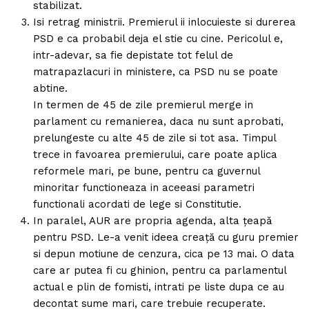
stabilizat.
Isi retrag ministrii. Premierul ii inlocuieste si durerea
PSD e ca probabil deja el stie cu cine. Pericolul e,
intr-adevar, sa fie depistate tot felul de
matrapazlacuri in ministere, ca PSD nu se poate
abtine.
In termen de 45 de zile premierul merge in
parlament cu remanierea, daca nu sunt aprobati,
prelungeste cu alte 45 de zile si tot asa. Timpul
trece in favoarea premierului, care poate aplica
reformele mari, pe bune, pentru ca guvernul
minoritar functioneaza in aceeasi parametri
functionali acordati de lege si Constitutie.
In paralel, AUR are propria agenda, alta țeapă
pentru PSD. Le-a venit ideea creață cu guru premier
si depun motiune de cenzura, cica pe 13 mai. O data
care ar putea fi cu ghinion, pentru ca parlamentul
actual e plin de fomisti, intrati pe liste dupa ce au
decontat sume mari, care trebuie recuperate.