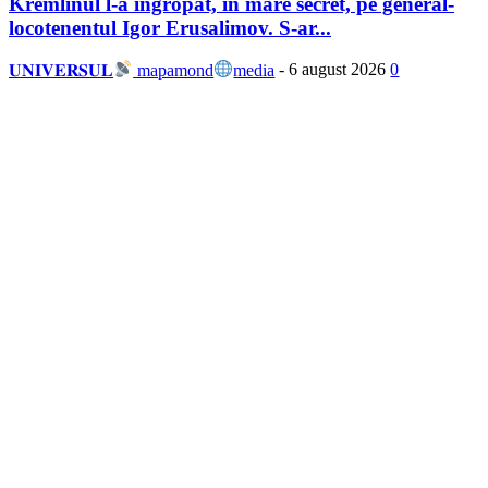
Kremlinul l-a îngropat, în mare secret, pe general-
locotenentul Igor Erusalimov. S-ar...
𝐔𝐍𝐈𝐕𝐄𝐑𝐒𝐔𝐋
mapamond
media
-
6 august 2026
0