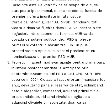
Gaselnita asta i-a venit fix ca sa scape de ele, ca
atat poate ipochimenul, el chiar crede ca functia de
premier ii ofera imunitate in fata justitiei.
Cert e ca intr-un guvern AUR-PSD, Grindeanu tot
vioara a doua va fi, chiar daca PSD va incerca niste
negocieri. Intr-o asemenea formula AUR va da
dovada de putere politica, deci PSD isi pierde
primarii si votantii in maxim trei luni. In plus,
presedintele a spus cu subiect si predicat ca nu
nominalizeaza un premier PSD-AUR.
Teoretic, in acest mod s-ar ajunge pentru prima oara
in istoria postdecembrista la anticipate prin
septembrie.Acum doi ani PSD a luat 23%, AUR -18%,
dupa ce in 2024 Ciolacu a facut eforturi financiare tot
anul, devalizand pana si rezerva de stat, schimband
datele alegerilor, comasand, anuland primul tur al
prezidentialelor, ridicand nivelul de agitatie si
adancind clivajele din societate, doar ca sa