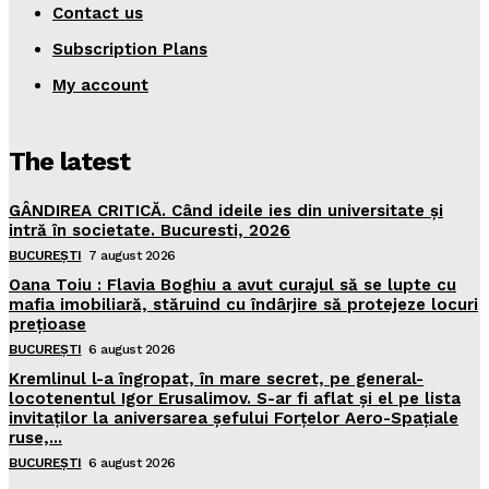
Contact us
Subscription Plans
My account
The latest
GÂNDIREA CRITICĂ. Când ideile ies din universitate și
intră în societate. Bucuresti, 2026
BUCUREȘTI
7 august 2026
Oana Toiu : Flavia Boghiu a avut curajul să se lupte cu
mafia imobiliară, stăruind cu îndârjire să protejeze locuri
prețioase
BUCUREȘTI
6 august 2026
Kremlinul l-a îngropat, în mare secret, pe general-
locotenentul Igor Erusalimov. S-ar fi aflat și el pe lista
invitaților la aniversarea șefului Forțelor Aero-Spațiale
ruse,...
BUCUREȘTI
6 august 2026