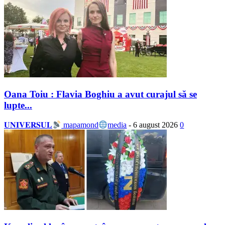
Oana Toiu : Flavia Boghiu a avut curajul să se
lupte...
𝐔𝐍𝐈𝐕𝐄𝐑𝐒𝐔𝐋
mapamond
media
-
6 august 2026
0