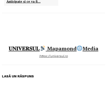
Anticipate și ce va fi…
𝐔𝐍𝐈𝐕𝐄𝐑𝐒𝐔𝐋
Mapamond
Media
https://universul.ro
LASĂ UN RĂSPUNS