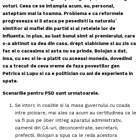
voturi. Ceea ce se intampla acum, eu, personal,
asteptam mai la toamna. Problema e ca reformele
progreseaza si ii ataca pe pesedisti la naturelu`
simtitor al mafiei din partid si al retelele lor de
influenta. In plus, au luat bunul simt al premierului, care
s-a abtinut sa dea din casa, drept slabiciune si au zis ca
fac ei o cacealma si asta nu se prinde. Bolojan a dat,
insa, cu sec si le-a platit cu aceeasi moneda, dovedind
ca a trecut de ceva vreme de faza povestilor gen
Petrica si Lupu si ca e politician cu ani de experienta in
spate.
Scenariile pentru PSD sunt urmatoarele.
Se intorc in coalitie si la masa guvernului cu coada
intre picioare, mai ales ca acum au certitudinea ca le
va fi pus pe liber intreg aparatul administrativ,
oamenii din CA-uri, deconcentrate, secretarii,
prefectii. Bolojan a spus ca le reda acestora