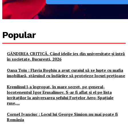
Popular
GÂNDIREA CRITICĂ. Când ideile ies din universitate și intră
în societate. Bucuresti, 2026
Oana Toiu : Flavia Boghiu a avut curajul să se lupte cu mafia
imobiliară, stăruind cu îndârjire să protejeze locuri prețioase
Kremlinul l-a îngropat, în mare secret, pe general-
locotenentul Igor Erusalimov. S-ar fi aflat și el pe lista
invitaților la aniversarea șefului Forțelor Aero-Spațiale
ruse,...
Cornel Ivanciuc : Locul lui George Simion nu mai poate fi
România