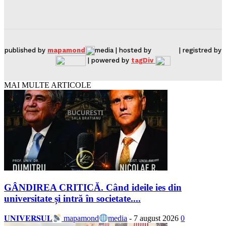
published by
mapamond
media | hosted by
| registred by
| powered by
tagDiv
MAI MULTE ARTICOLE
GÂNDIREA CRITICĂ. Când ideile ies din
universitate și intră în societate....
𝐔𝐍𝐈𝐕𝐄𝐑𝐒𝐔𝐋
mapamond
media
-
7 august 2026
0