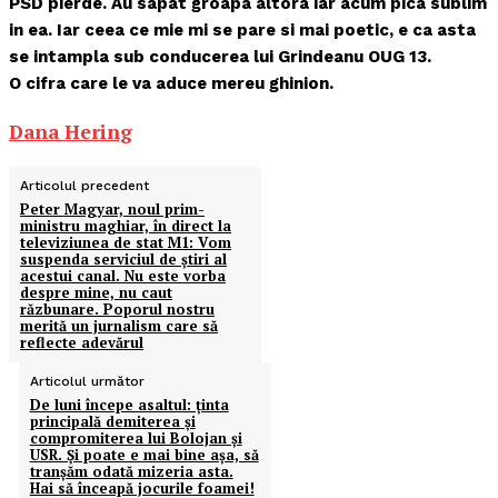
PSD pierde. Au sapat groapa altora iar acum pica sublim
in ea. Iar ceea ce mie mi se pare si mai poetic, e ca asta
se intampla sub conducerea lui Grindeanu OUG 13.
O cifra care le va aduce mereu ghinion.
Dana Hering
Articolul precedent
Peter Magyar, noul prim-
ministru maghiar, în direct la
televiziunea de stat M1: Vom
suspenda serviciul de știri al
acestui canal. Nu este vorba
despre mine, nu caut
răzbunare. Poporul nostru
merită un jurnalism care să
reflecte adevărul
Articolul următor
De luni începe asaltul: ținta
principală demiterea și
compromiterea lui Bolojan și
USR. Și poate e mai bine așa, să
tranșăm odată mizeria asta.
Hai să înceapă jocurile foamei!