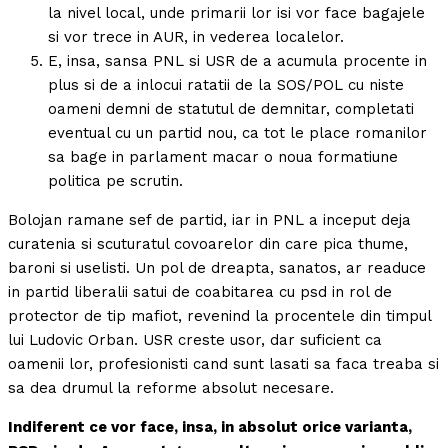
la nivel local, unde primarii lor isi vor face bagajele
si vor trece in AUR, in vederea localelor.
E, insa, sansa PNL si USR de a acumula procente in
plus si de a inlocui ratatii de la SOS/POL cu niste
oameni demni de statutul de demnitar, completati
eventual cu un partid nou, ca tot le place romanilor
sa bage in parlament macar o noua formatiune
politica pe scrutin.
Bolojan ramane sef de partid, iar in PNL a inceput deja
curatenia si scuturatul covoarelor din care pica thume,
baroni si uselisti. Un pol de dreapta, sanatos, ar readuce
in partid liberalii satui de coabitarea cu psd in rol de
protector de tip mafiot, revenind la procentele din timpul
lui Ludovic Orban. USR creste usor, dar suficient ca
oamenii lor, profesionisti cand sunt lasati sa faca treaba si
sa dea drumul la reforme absolut necesare.
Indiferent ce vor face, insa, in absolut orice varianta,