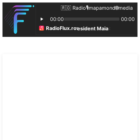
ncident
®️