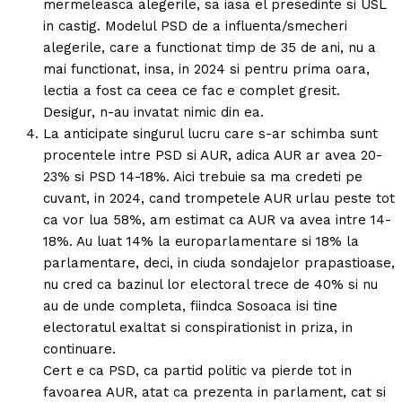
mermeleasca alegerile, sa iasa el presedinte si USL
in castig. Modelul PSD de a influenta/smecheri
alegerile, care a functionat timp de 35 de ani, nu a
mai functionat, insa, in 2024 si pentru prima oara,
lectia a fost ca ceea ce fac e complet gresit.
Desigur, n-au invatat nimic din ea.
La anticipate singurul lucru care s-ar schimba sunt
procentele intre PSD si AUR, adica AUR ar avea 20-
23% si PSD 14-18%. Aici trebuie sa ma credeti pe
cuvant, in 2024, cand trompetele AUR urlau peste tot
ca vor lua 58%, am estimat ca AUR va avea intre 14-
18%. Au luat 14% la europarlamentare si 18% la
parlamentare, deci, in ciuda sondajelor prapastioase,
nu cred ca bazinul lor electoral trece de 40% si nu
au de unde completa, fiindca Sosoaca isi tine
electoratul exaltat si conspirationist in priza, in
continuare.
Cert e ca PSD, ca partid politic va pierde tot in
favoarea AUR, atat ca prezenta in parlament, cat si